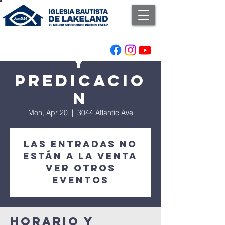
Adoracion
y
Predicacio
n
Mon, Apr 20
  |  
3044 Atlantic Ave
Las entradas no
están a la venta
Ver otros
eventos
Horario y