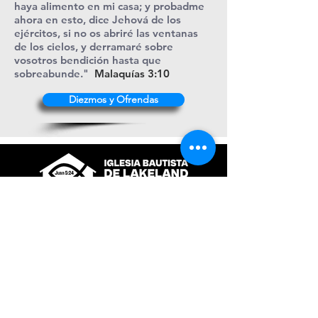
haya alimento en mi casa; y probadme
ahora en esto, dice Jehová de los
ejércitos, si no os abriré las ventanas
de los cielos, y derramaré sobre
vosotros bendición hasta que
sobreabunde."
Malaquías 3:10
Diezmos y Ofrendas
+1 (863) 316-9276
contacto@ibl.church
3044 Atlantic Avenue
Lakeland, Fl. 33803