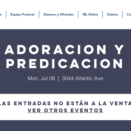
e
Equipo Pastoral
Diezmos y Ofrendas
IBL Online
Galería
Co
Adoracion y
Predicacion
Mon, Jul 06
  |  
3044 Atlantic Ave
Las entradas no están a la vent
Ver otros eventos