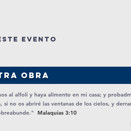
este evento
tra obra
os al alfolí y haya alimento en mi casa; y probad
, si no os abriré las ventanas de los cielos, y der
obreabunde."
Malaquías 3:10