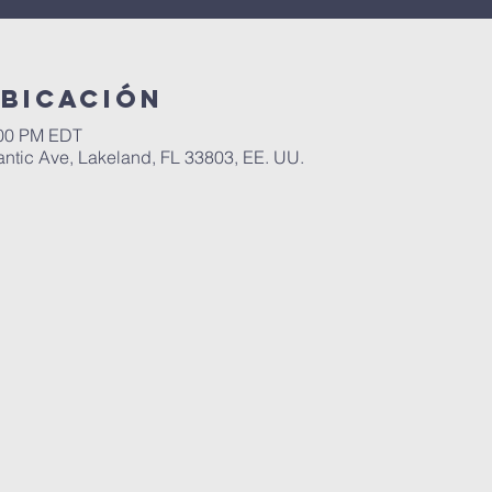
ubicación
:00 PM EDT
antic Ave, Lakeland, FL 33803, EE. UU.