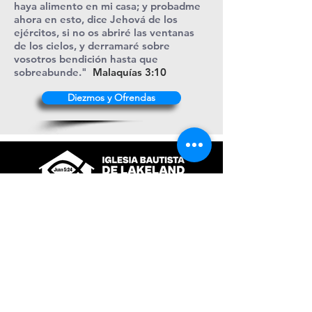
haya alimento en mi casa; y probadme
ahora en esto, dice Jehová de los
ejércitos, si no os abriré las ventanas
de los cielos, y derramaré sobre
vosotros bendición hasta que
sobreabunde."
Malaquías 3:10
Diezmos y Ofrendas
+1 (863) 316-9276
contacto@ibl.church
3044 Atlantic Avenue
Lakeland, Fl. 33803