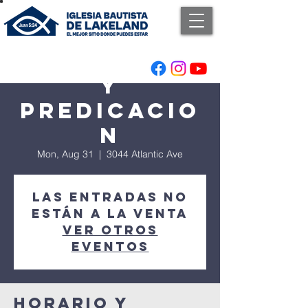
Adoracion
y
Predicacio
n
Mon, Aug 31
  |  
3044 Atlantic Ave
Las entradas no
están a la venta
Ver otros
eventos
Horario y