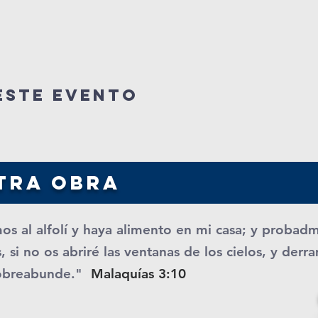
este evento
tra obra
os al alfolí y haya alimento en mi casa; y probad
, si no os abriré las ventanas de los cielos, y der
obreabunde."
Malaquías 3:10