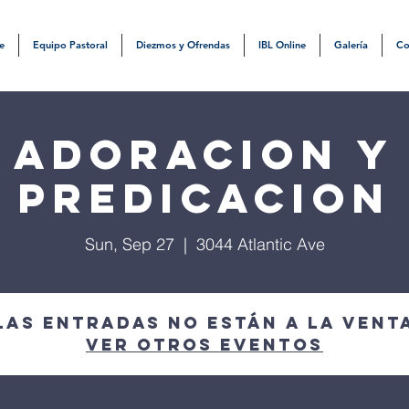
e
Equipo Pastoral
Diezmos y Ofrendas
IBL Online
Galería
Co
Adoracion y
Predicacion
Sun, Sep 27
  |  
3044 Atlantic Ave
Las entradas no están a la vent
Ver otros eventos