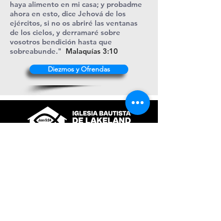
haya alimento en mi casa; y probadme
ahora en esto, dice Jehová de los
ejércitos, si no os abriré las ventanas
de los cielos, y derramaré sobre
vosotros bendición hasta que
sobreabunde."
Malaquías 3:10
Diezmos y Ofrendas
+1 (863) 316-9276
contacto@ibl.church
3044 Atlantic Avenue
Lakeland, Fl. 33803