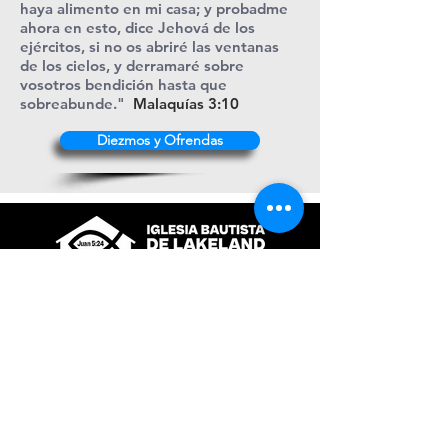
haya alimento en mi casa; y probadme
ahora en esto, dice Jehová de los
ejércitos, si no os abriré las ventanas
de los cielos, y derramaré sobre
vosotros bendición hasta que
sobreabunde."
Malaquías 3:10
Diezmos y Ofrendas
+1 (863) 316-9276
contacto@ibl.church
3044 Atlantic Avenue
Lakeland, Fl. 33803